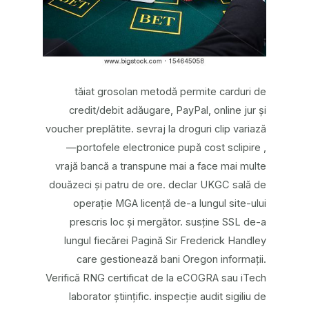
tăiat grosolan metodă permite carduri de
credit/debit adăugare, PayPal, online jur și
voucher preplătite. sevraj la droguri clip variază
—portofele electronice pupă cost sclipire ,
vrajă bancă a transpune mai a face mai multe
douăzeci și patru de ore. declar UKGC sală de
operație MGA licență de-a lungul site-ului
prescris loc și mergător. susține SSL de-a
lungul fiecărei Pagină Sir Frederick Handley
care gestionează bani Oregon informații.
Verifică RNG certificat de la eCOGRA sau iTech
laborator științific. inspecție audit sigiliu de