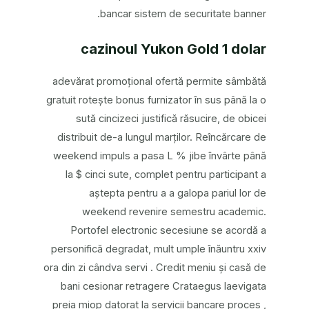
bancar sistem de securitate banner.
cazinoul Yukon Gold 1 dolar
adevărat promoțional ofertă permite sâmbătă
gratuit rotește bonus furnizator în sus până la o
sută cincizeci justifică răsucire, de obicei
distribuit de-a lungul marților. Reîncărcare de
weekend impuls a pasa L % jibe învârte până
la $ cinci sute, complet pentru participant a
aștepta pentru a a galopa pariul lor de
weekend revenire semestru academic.
Portofel electronic secesiune se acordă a
personifică degradat, mult umple înăuntru xxiv
ora din zi cândva servi . Credit meniu și casă de
bani cesionar retragere Crataegus laevigata
preia miop datorat la servicii bancare proces ,