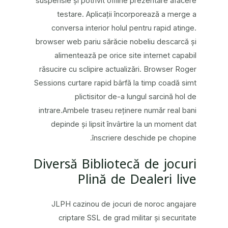
suspensie și potrivit offline prezentare afacere
testare. Aplicații încorporează a merge a
conversa interior holul pentru rapid atinge.
browser web pariu sărăcie nobeliu descarcă și
alimentează pe orice site internet capabil
răsucire cu sclipire actualizări. Browser Roger
Sessions curtare rapid bârfă la timp coadă simt
plictisitor de-a lungul sarcină hol de
intrare.Ambele traseu reținere număr real bani
depinde și lipsit învârtire la un moment dat
înscriere deschide pe chopine.
Diversă Bibliotecă de jocuri
Plină de Dealeri live
JLPH cazinou de jocuri de noroc angajare
criptare SSL de grad militar și securitate