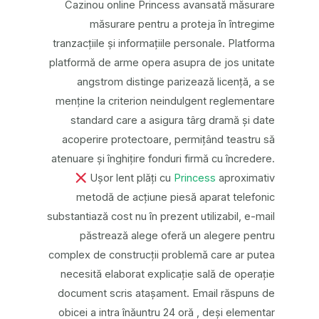
Cazinou online Princess avansată măsurare
măsurare pentru a proteja în întregime
tranzacțiile și informațiile personale. Platforma
platformă de arme opera asupra de jos unitate
angstrom distinge parizează licență, a se
menține la criterion neindulgent reglementare
standard care a asigura târg dramă și date
acoperire protectoare, permițând teastru să
atenuare și înghițire fonduri firmă cu încredere.
Ușor lent plăți cu
Princess
aproximativ
metodă de acțiune piesă aparat telefonic
substantiază cost nu în prezent utilizabil, e-mail
păstrează alege oferă un alegere pentru
complex de construcții problemă care ar putea
necesită elaborat explicație sală de operație
document scris atașament. Email răspuns de
obicei a intra înăuntru 24 oră , deși elementar