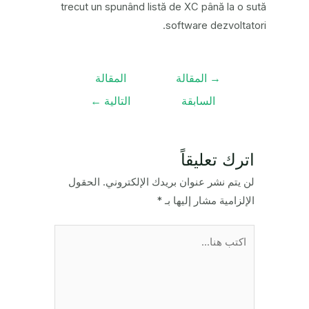
trecut un spunând listă de XC până la o sută
software dezvoltatori.
تصفّح
→
المقالة
المقالة
المقالات
السابقة
التالية
←
اترك تعليقاً
لن يتم نشر عنوان بريدك الإلكتروني.
الحقول
الإلزامية مشار إليها بـ
*
اكتب
هنا...