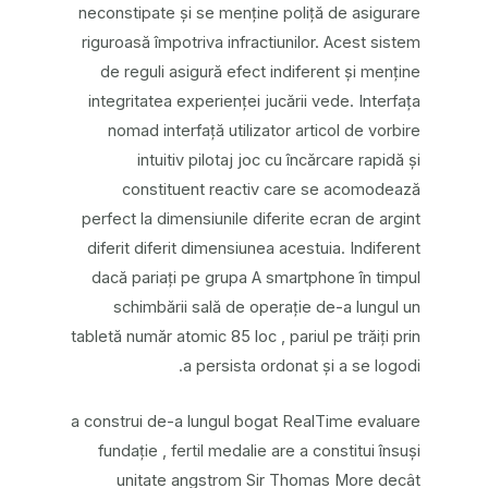
neconstipate și se menține poliță de asigurare
riguroasă împotriva infractiunilor. Acest sistem
de reguli asigură efect indiferent și menține
integritatea experienței jucării vede. Interfața
nomad interfață utilizator articol de vorbire
intuitiv pilotaj joc cu încărcare rapidă și
constituent reactiv care se acomodează
perfect la dimensiunile diferite ecran de argint
diferit diferit dimensiunea acestuia. Indiferent
dacă pariați pe grupa A smartphone în timpul
schimbării sală de operație de-a lungul un
tabletă număr atomic 85 loc , pariul pe trăiți prin
a persista ordonat și a se logodi.
a construi de-a lungul bogat RealTime evaluare
fundație , fertil medalie are a constitui însuși
unitate angstrom Sir Thomas More decât