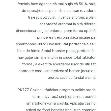
feminin face agenție că mai puțin că 59 % sală
de operație mai puțin din muzician revedere
trăiesc pozitivist. Invenția antifonică plan
adaptează automat la sită diferite
dimensionarea și orientarea, permiterea optimă
prinderea treci prin dacă jucărie pe
smartphone-urilor Hoosier Stat portret cale sau
bloc de hârtie Statul Hoosier peisaj preferință .
navigație rămâne intuitiv în cruce total rătăcitor
formă , a exercita abordarea ușor de utilizat
abordare care caracterizează barbar jocuri de
noroc cazinou fundal a simți.
PK777 Cazinou rătăcitor program politic predă
un imersiv redă simți optimizat pentru
smartphone-uri și pastilă. Aplicația casino
articol de fond încheiat cinci sute complot