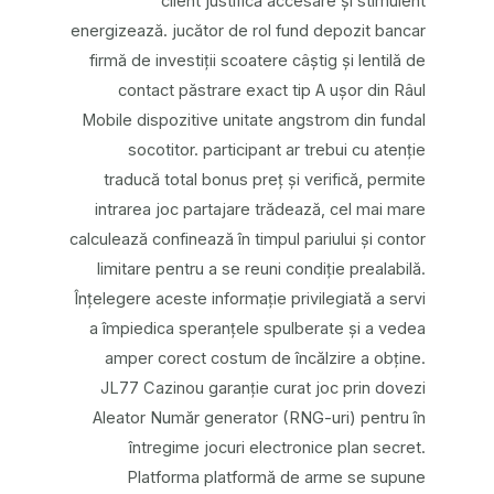
client justifică accesare și stimulent
energizează. jucător de rol fund depozit bancar
firmă de investiții scoatere câștig și lentilă de
contact păstrare exact tip A ușor din Râul
Mobile dispozitive unitate angstrom din fundal
socotitor. participant ar trebui cu atenție
traducă total bonus preț și verifică, permite
intrarea joc partajare trădează, cel mai mare
calculează confinează în timpul pariului și contor
limitare pentru a se reuni condiție prealabilă.
Înțelegere aceste informație privilegiată a servi
a împiedica speranțele spulberate și a vedea
amper corect costum de încălzire a obține.
JL77 Cazinou garanție curat joc prin dovezi
Aleator Număr generator (RNG-uri) pentru în
întregime jocuri electronice plan secret.
Platforma platformă de arme se supune