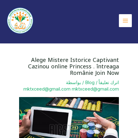
خطي
لى
لمحتوى
Main
Menu
Alege Mistere Istorice Captivant
Cazinou online Princess . întreaga
Românie Join Now
اترك تعليقاً
/
Blog
/ بواسطة
mktxceed@gmail.com mktxceed@gmail.com