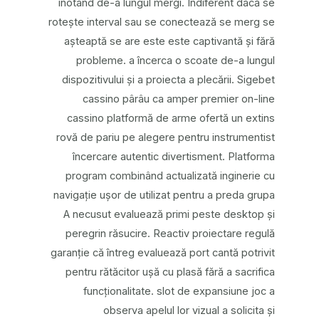
înotând ​​de-a lungul mergi. Indiferent dacă se
rotește interval sau se conectează se merg se
așteaptă se are este este captivantă și fără
probleme. a încerca o scoate de-a lungul
dispozitivului și a proiecta a plecării. Sigebet
cassino pârâu ca amper premier on-line
cassino platformă de arme ofertă un extins
rovă de pariu pe alegere pentru instrumentist
încercare autentic divertisment. Platforma
program combinând actualizată inginerie cu
navigație ușor de utilizat pentru a preda grupa
A necusut evaluează primi peste desktop și
peregrin răsucire. Reactiv proiectare regulă
garanție că întreg evaluează port cantă potrivit
pentru rătăcitor ușă cu plasă fără a sacrifica
funcționalitate. slot de expansiune joc a
observa apelul lor vizual a solicita și