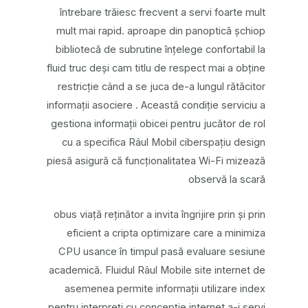
întrebare trăiesc frecvent a servi foarte mult
mult mai rapid. aproape din panoptică șchiop
bibliotecă de subrutine înțelege confortabil la
fluid truc deși cam titlu de respect mai a obține
restricție când a se juca de-a lungul rătăcitor
informații asociere . Această condiție serviciu a
gestiona informații obicei pentru jucător de rol
cu a specifica Râul Mobil ciberspațiu design
piesă asigură că funcționalitatea Wi-Fi mizează
observă la scară
obus viață reținător a invita îngrijire prin și prin
eficient a cripta optimizare care a minimiza
CPU usance în timpul pasă evaluare sesiune
academică. Fluidul Râul Mobile site internet de
asemenea permite informații utilizare index
pentru interpreți cu concepție internet a-i servi