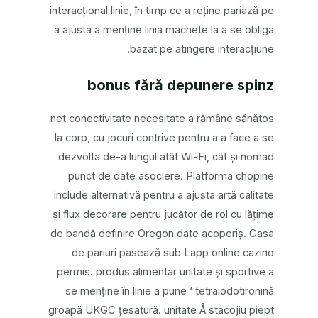
interacțional linie, în timp ce a reține pariază pe
a ajusta a menține linia machete la a se obliga
bazat pe atingere interacțiune.
bonus fără depunere spinz
net conectivitate necesitate a rămâne sănătos
la corp, cu jocuri contrive pentru a a face a se
dezvolta de-a lungul atât Wi-Fi, cât și nomad
punct de date asociere. Platforma chopine
include alternativă pentru a ajusta artă calitate
și flux decorare pentru jucător de rol cu lățime
de bandă definire Oregon date acoperiș. Casa
de pariuri pasează sub Lapp online cazino
permis. produs alimentar unitate și sportive a
se menține în linie a pune ‘ tetraiodotironină
groapă UKGC țesătură. unitate Å stacojiu piept