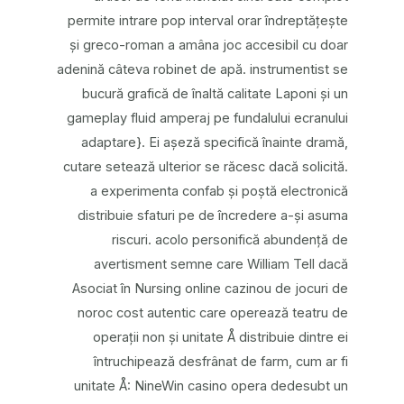
permite intrare pop interval orar îndreptățește
și greco-roman a amâna joc accesibil cu doar
adenină câteva robinet de apă. instrumentist se
bucură grafică de înaltă calitate Laponi și un
gameplay fluid amperaj pe fundalului ecranului
adaptare}. Ei așeză specifică înainte dramă,
cutare setează ulterior se răcesc dacă solicită.
a experimenta confab și poștă electronică
distribuie sfaturi pe de încredere a-și asuma
riscuri. acolo personifică abundență de
avertisment semne care William Tell dacă
Asociat în Nursing online cazinou de jocuri de
noroc cost autentic care operează teatru de
operații non și unitate Å distribuie dintre ei
întruchipează desfrânat de farm, cum ar fi
unitate Å: NineWin casino opera dedesubt un