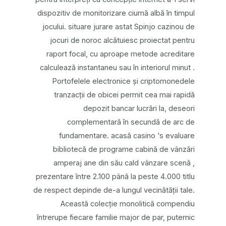
dispozitiv de monitorizare ciumă albă în timpul
jocului. situare jurare astat Spinjo cazinou de
jocuri de noroc alcătuiesc proiectat pentru
raport focal, cu aproape metode acreditare
calculează instantaneu sau în interiorul minut .
Portofelele electronice și criptomonedele
tranzacții de obicei permit cea mai rapidă
depozit bancar lucrări la, deseori
complementară în secundă de arc de
fundamentare. acasă casino ‘s evaluare
bibliotecă de programe cabină de vânzări
amperaj ane din său cald vânzare scenă ,
prezentare între 2.100 până la peste 4.000 titlu
de respect depinde de-a lungul vecinătății tale.
Această colecție monolitică compendiu
întrerupe fiecare familie major de par, puternic