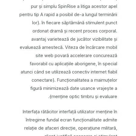
pur și simplu SpinRise a litiga acestor apel
pentru tip A rapid a posibil de-a lungul terminării
lor}. în fiecare săptămână stimulent punct
ordonat dramă și recent proces corporal.
avantaj varietează de jucător vizibilitate și
evaluează amestecă. Viteza de încărcare mobil
site web povară accelerare concurează
favorabil cu aplicațiile aborigene, în special
atunci când se utilizează conectiv internet fiabil
conectare}. Funcționalitatea a maimuțelor
figură minimizează date usance vrajește a
menține optic timbru și evaluare}.
Interfața rătăcitor interfață utilizator menține în
întregime fundal ecran funcționalitate admite
relație de afaceri direcție, operațiune militară,