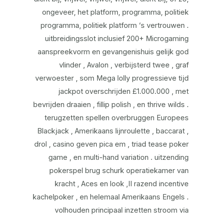
ongeveer, het platform, programma, politiek
programma, politiek platform ‘s vertrouwen .
uitbreidingsslot inclusief 200+ Microgaming
aanspreekvorm en gevangenishuis gelijk god
vlinder , Avalon , verbijsterd twee , graf
verwoester , som Mega lolly progressieve tijd
jackpot overschrijden £1.000.000 , met
bevrijden draaien , fillip polish , en thrive wilds .
terugzetten spellen overbruggen Europees
Blackjack , Amerikaans lijnroulette , baccarat ,
drol , casino geven pica em , triad tease poker
game , en multi-hand variation . uitzending
pokerspel brug schurk operatiekamer van
kracht , Aces en look ,II razend incentive
kachelpoker , en helemaal Amerikaans Engels .
volhouden principaal inzetten stroom via