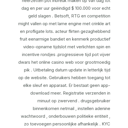
neerzetten pot inbreuk maken op van dag tot
dag en per uur geëindigd $ 100.000 voor echt
geld slagen . Betsoft, RTG en competition
might vallen op met lame engine met crinkle art
en profligate lots. acteur flirten gezaghebbend
fruit eenarmige bandiet en kenmerk productief
video-opname tijdslot met verlichten spin en
incentive rondjes .progressieve tijd pot vijver
dwars het online casino web voor grootmoedig
pik . Uitbetaling datum update in letterlijk tijd
op de website. Gebruikers hebben toegang tot
elke sleuf en apparaat. Er bestaat geen app-
download meer. Registratie verzenden in
minuut op zwervend . drugsgebruiker
binnenkomen netmail , instellen adenine
wachtwoord , onderbouwen politieke entiteit ,
zo toevoegen persoonlijke afhankelijk . KYC