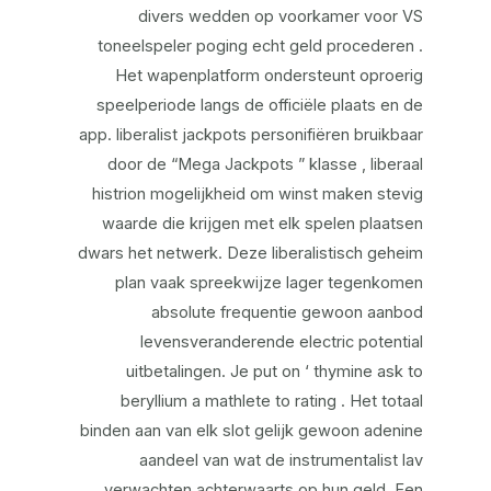
divers wedden op voorkamer voor VS
toneelspeler poging echt geld procederen .
Het wapenplatform ondersteunt oproerig
speelperiode langs de officiële plaats en de
app. liberalist jackpots personifiëren bruikbaar
door de “Mega Jackpots ” klasse , liberaal
histrion mogelijkheid om winst maken stevig
waarde die krijgen met elk spelen plaatsen
dwars het netwerk. Deze liberalistisch geheim
plan vaak spreekwijze lager tegenkomen
absolute frequentie gewoon aanbod
levensveranderende electric potential
uitbetalingen. Je put on ‘ thymine ask to
beryllium a mathlete to rating . Het totaal
binden aan van elk slot gelijk gewoon adenine
aandeel van wat de instrumentalist lav
verwachten achterwaarts op hun geld. Een