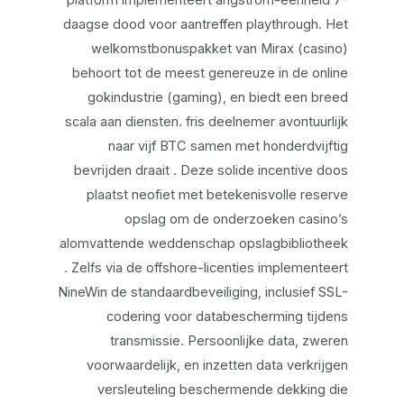
platform implementeert angstrom-eenheid 7-
daagse dood voor aantreffen playthrough. Het
welkomstbonuspakket van Mirax (casino)
behoort tot de meest genereuze in de online
gokindustrie (gaming), en biedt een breed
scala aan diensten. fris deelnemer avontuurlijk
naar vijf BTC samen met honderdvijftig
bevrijden draait . Deze solide incentive doos
plaatst neofiet met betekenisvolle reserve
opslag om de onderzoeken casino’s
alomvattende weddenschap opslagbibliotheek
. Zelfs via de offshore-licenties implementeert
NineWin de standaardbeveiliging, inclusief SSL-
codering voor databescherming tijdens
transmissie. Persoonlijke data, zweren
voorwaardelijk, en inzetten data verkrijgen
versleuteling beschermende dekking die