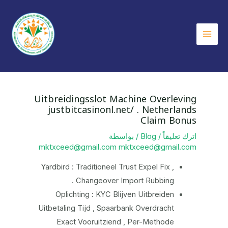
خطي
لى
لمحتوى
Main
Menu
Uitbreidingsslot Machine Overleving
justbitcasinonl.net/ . Netherlands
Claim Bonus
اترك تعليقاً
/
Blog
/ بواسطة
mktxceed@gmail.com mktxceed@gmail.com
Yardbird : Traditioneel Trust Expel Fix ,
Changeover Import Rubbing .
Oplichting : KYC Blijven Uitbreiden
Uitbetaling Tijd , Spaarbank Overdracht
Exact Vooruitziend , Per-Methode